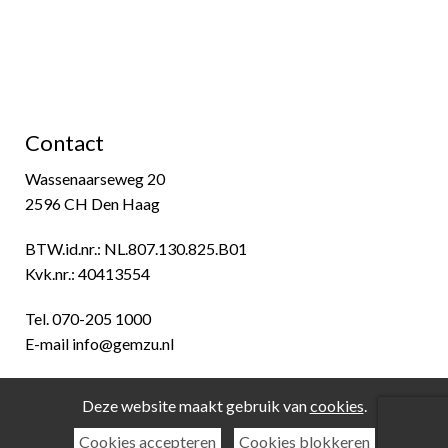
Meldpunt gestolen zuivel
B
Contact
Wassenaarseweg 20
2596 CH Den Haag
BTW.id.nr.: NL.807.130.825.B01
Kvk.nr.: 40413554
Tel. 070-205 1000
E-mail
info@gemzu.nl
Deze website maakt gebruik van
cookies
.
Cookies accepteren
Cookies blokkeren