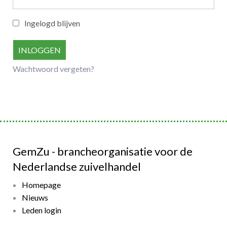
C
Ingelogd blijven
A
v
Cao pkp
Wachtwoord vergeten?
Leden Gemzu
GemZu - brancheorganisatie voor de
T
Nederlandse zuivelhandel
Nieuws
Homepage
Nieuws
Leden login