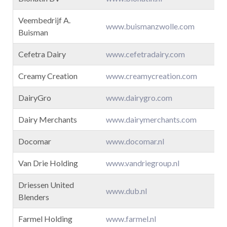
Veembedrijf A.
www.buismanzwolle.com
Buisman
Cefetra Dairy
www.cefetradairy.com
nl
Creamy Creation
www.creamycreation.com
DairyGro
www.dairygro.com
Dairy Merchants
www.dairymerchants.com
Docomar
www.docomar.nl
Van Drie Holding
www.vandriegroup.nl
Driessen United
www.dub.nl
Blenders
l
Farmel Holding
www.farmel.nl