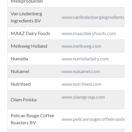
Melkprodukten
Van Lindenberg
www.vanlindenbergingredients.co
Ingredients BV
l
MAAZ Dairy Foods
www.maazdairyfoods.com
Melkweg Holland
www.melkweg.com
Numidia
www.numidiadairy.com
.nl
Nukamel
www.nukamel.com
Nutrifeed
www.nutrifeed.com
www.olamgroup.com
Olam Polska
Pelican Rouge Coffee
www.pelicanrougecoffeeroasters
Roasters BV