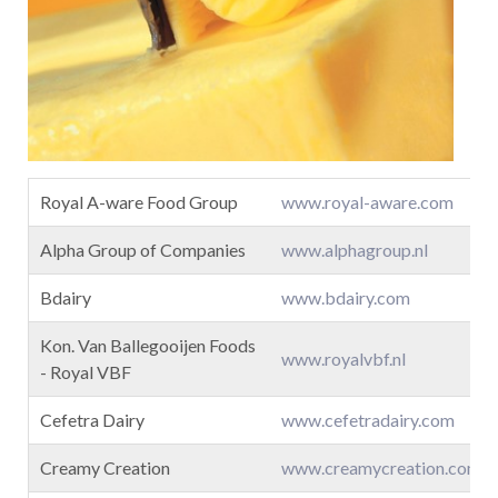
Royal A-ware Food Group
www.royal-aware.com
Alpha Group of Companies
www.alphagroup.nl
Bdairy
www.bdairy.com
Kon. Van Ballegooijen Foods
www.royalvbf.nl
- Royal VBF
Cefetra Dairy
www.cefetradairy.com
Creamy Creation
www.creamycreation.com