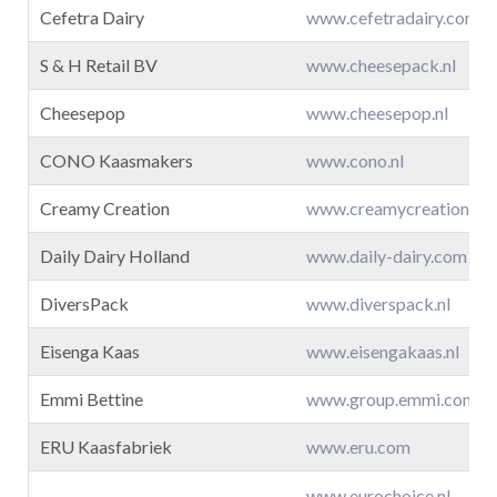
Cefetra Dairy
www.cefetradairy.com
S & H Retail BV
www.cheesepack.nl
Cheesepop
www.cheesepop.nl
CONO Kaasmakers
www.cono.nl
Creamy Creation
www.creamycreation.co
Daily Dairy Holland
www.daily-dairy.com
DiversPack
www.diverspack.nl
Eisenga Kaas
www.eisengakaas.nl
Emmi Bettine
www.group.emmi.com
ERU Kaasfabriek
www.eru.com
www.eurochoice.nl