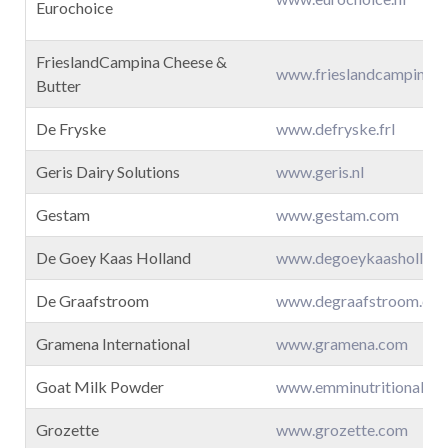
Eurochoice
FrieslandCampina Cheese &
www.frieslandcampina.
Butter
De Fryske
www.defryske.frl
Geris Dairy Solutions
www.geris.nl
Gestam
www.gestam.com
De Goey Kaas Holland
www.degoeykaashollan
De Graafstroom
www.degraafstroom.co
Gramena International
www.gramena.com
Goat Milk Powder
www.emminutritionals.
Grozette
www.grozette.com