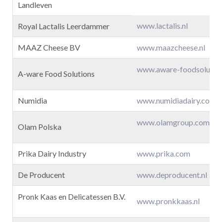
Landleven
www.lactalis.nl
Royal Lactalis Leerdammer
MAAZ Cheese BV
www.maazcheese.nl
www.aware-foodsolutio
A-ware Food Solutions
Numidia
www.numidiadairy.com
www.olamgroup.com
Olam Polska
Prika Dairy Industry
www.prika.com
De Producent
www.deproducent.nl
Pronk Kaas en Delicatessen B.V.
www.pronkkaas.nl