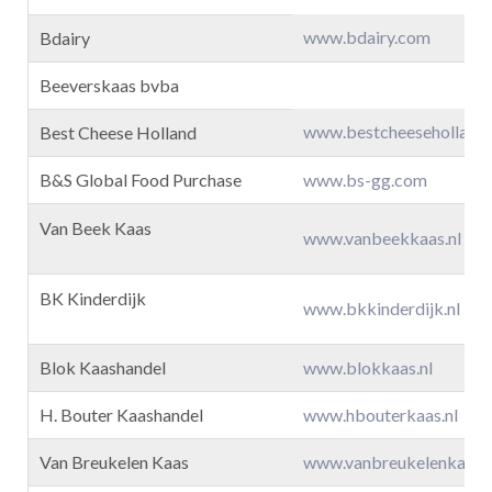
www.bdairy.com
Bdairy
Beeverskaas bvba
www.bestcheeseholland.
Best Cheese Holland
B&S Global Food Purchase
www.bs-gg.com
Van Beek Kaas
www.vanbeekkaas.nl
BK Kinderdijk
www.bkkinderdijk.nl
Blok Kaashandel
www.blokkaas.nl
H. Bouter Kaashandel
www.hbouterkaas.nl
Van Breukelen Kaas
www.vanbreukelenkaas.n