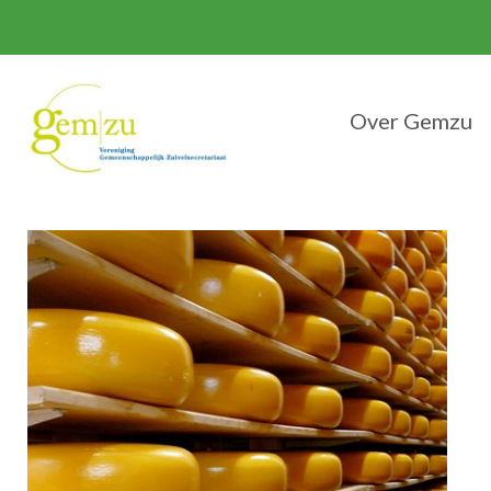
Over Gemzu
Over Gemzu
Overige Diens
Zuivelnieuws d
Adres Gemzu