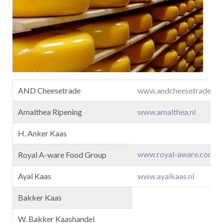
AND Cheesetrade
www.andcheesetrade.nl
Amalthea Ripening
www.amalthea.nl
H. Anker Kaas
www.royal-aware.com
Royal A-ware Food Group
Ayal Kaas
www.ayalkaas.nl
Bakker Kaas
W. Bakker Kaashandel