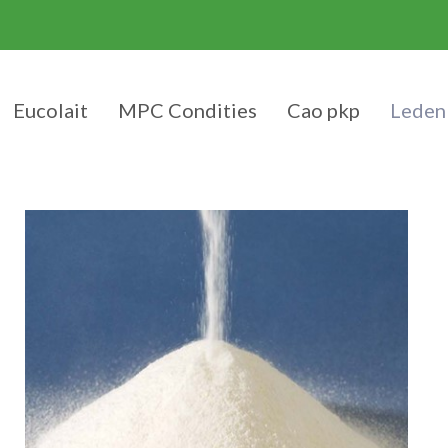
Eucolait
MPC Condities
Cao pkp
Leden
Arbitral verdicts MPC Condtions
tverlening
igitaal