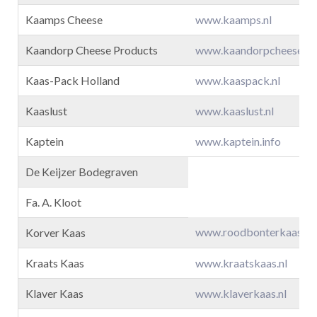
Kaamps Cheese
www.kaamps.nl
Kaandorp Cheese Products
www.kaandorpcheese.c
Kaas-Pack Holland
www.kaaspack.nl
Kaaslust
www.kaaslust.nl
Kaptein
www.kaptein.info
De Keijzer Bodegraven
Fa. A. Kloot
www.roodbonterkaas.nl
Korver Kaas
Kraats Kaas
www.kraatskaas.nl
Klaver Kaas
www.klaverkaas.nl