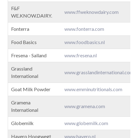
F&F
www.ffweknowdairy.com
WE.KNOW.DAIRY.
Fonterra
www.fonterra.com
Food Basics
www.foodbasics.nl
Fresena - Salland
www.fresena.nl
m
Grassland
www.grasslandinternational.com
International
Goat Milk Powder
www.emminutritionals.com
Gramena
www.gramena.com
International
Globemilk
www.globemilk.com
Havero Hoogwegt
www.havero.nl