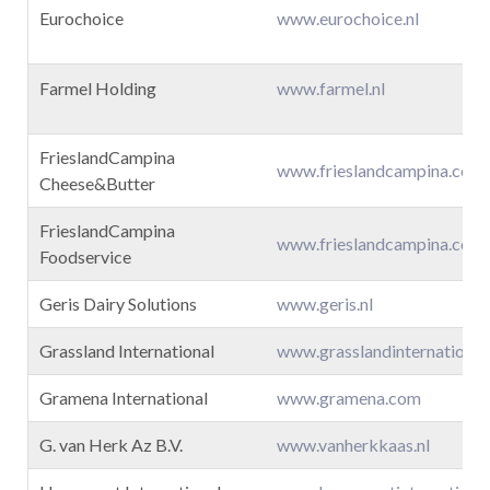
Eurochoice
www.eurochoice.nl
Farmel Holding
www.farmel.nl
FrieslandCampina
www.frieslandcampina.com
Cheese&Butter
FrieslandCampina
www.frieslandcampina.com
Foodservice
Geris Dairy Solutions
www.geris.nl
Grassland International
www.grasslandinternational
Gramena International
www.gramena.com
G. van Herk Az B.V.
www.vanherkkaas.nl