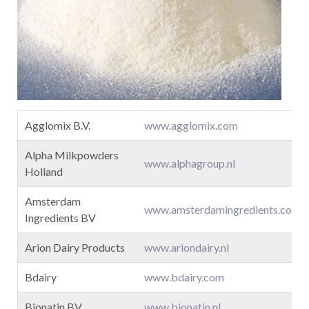
Agglomix B.V.
www.agglomix.com
Alpha Milkpowders
www.alphagroup.nl
Holland
Amsterdam
www.amsterdamingredients.com
Ingredients BV
Arion Dairy Products
www.ariondairy.nl
Bdairy
www.bdairy.com
Bionatin BV
www.bionatin.nl