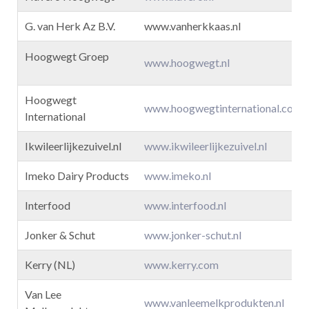
G. van Herk Az B.V.
www.vanherkkaas.nl
com
Hoogwegt Groep
www.hoogwegt.nl
Hoogwegt
www.hoogwegtinternational.com
International
Ikwileerlijkezuivel.nl
www.ikwileerlijkezuivel.nl
Imeko Dairy Products
www.imeko.nl
d.com
Interfood
www.interfood.nl
m
Jonker & Schut
www.jonker-schut.nl
Kerry (NL)
www.kerry.com
com
Van Lee
www.vanleemelkprodukten.nl