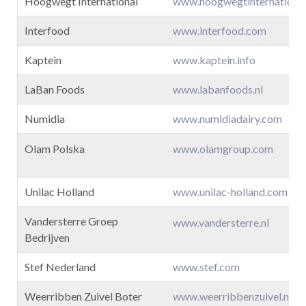
Hoogwegt International
www.hoogwegtinternationa
Interfood
www.interfood.com
Kaptein
www.kaptein.info
LaBan Foods
www.labanfoods.nl
Numidia
www.numidiadairy.com
Olam Polska
www.olamgroup.com
Unilac Holland
www.unilac-holland.com
Vandersterre Groep
www.vandersterre.nl
Bedrijven
Stef Nederland
www.stef.com
Weerribben Zuivel Boter
www.weerribbenzuivel.nl