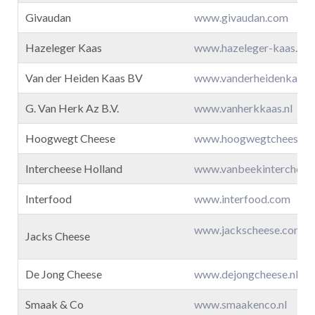
Givaudan
www.givaudan.com
Hazeleger Kaas
www.hazeleger-kaas.nl
Van der Heiden Kaas BV
www.vanderheidenkaas.n
G. Van Herk Az B.V.
www.vanherkkaas.nl
Hoogwegt Cheese
www.hoogwegtcheese.nl
Intercheese Holland
www.vanbeekintercheese
Interfood
www.interfood.com
www.jackscheese.com
Jacks Cheese
De Jong Cheese
www.dejongcheese.nl
Smaak & Co
www.smaakenco.nl